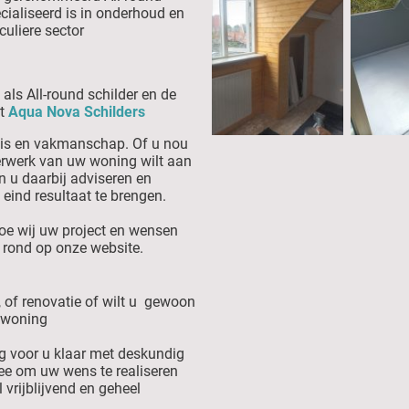
ecialiseerd is in onderhoud en
iculiere sector
 als All-round schilder en de
ft
Aqua Nova Schilders
nis en vakmanschap. Of u nou
erwerk van uw woning wilt aan
 u daarbij adviseren en
 eind resultaat te brengen.
hoe wij uw project en wensen
t rond op onze website.
 of renovatie of wilt u gewoon
w woning
g voor u klaar met deskundig
ee om uw wens te realiseren
 vrijblijvend en geheel