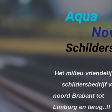
Aqua
No
Schilder
Het
milieu vriende
schildersbedrijf v
noord Brabant tot
Limburg en terug..!!