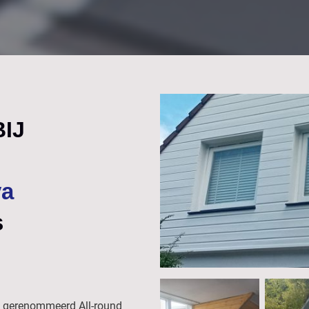
IJ
a
s
n gerenommeerd All-round