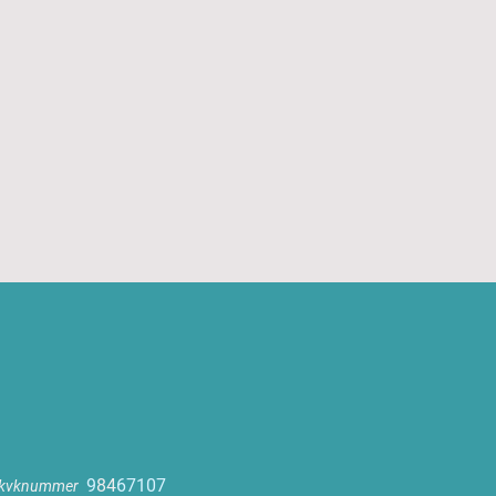
9
84
67107
er kvknummer