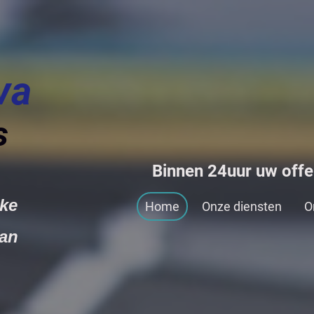
va
s
Binnen 24uur uw offer
lijke
Home
Onze diensten
O
an